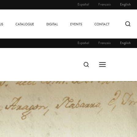
Español
Français
English
US
CATALOGUE
DIGITAL
EVENTS
CONTACT
Español
Français
English