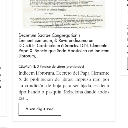
Decretum Sacrae Congregationis
Eminentissimorum, & Reverendissimorum
DD.S.R.E. Cardinalium à Sanctis. D.N. Clemente
Papa X. Sancta que Sede Apostolica ad Indicem
Librorum, ...
CLEMENTE X (Índice de Libros prohibidos)
s
Indicem Librorum, Decreto del Papa Clemente
n
X de prohibición de libros. Impreso raro por
e
su condición de hoja para ser fijada, es decir
a
tipo bando o pasquín. Relaciona dando todos
los ...