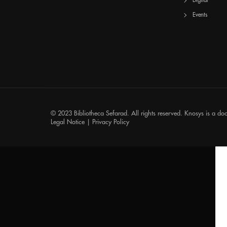
Digital
Events
© 2023 Bibliotheca Sefarad. All rights reserved.
Knosys
is a do
Legal Notice
|
Privacy Policy