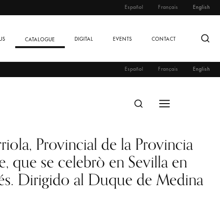
Español
Français
English
US
DIGITAL
EVENTS
CONTACT
CATALOGUE
Español
Français
English
la, Provincial de la Provincia
, que se celebrò en Sevilla en
és. Dirigido al Duque de Medina