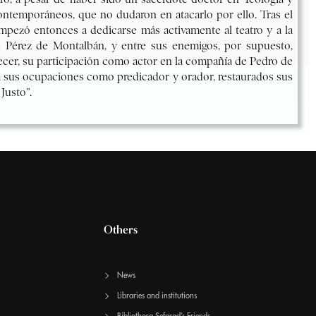
Others
News
Libraries and institutions