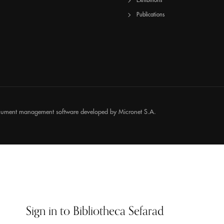
Exhibitions
Publications
cument management software developed by
Micronet S.A.
Sign in to Bibliotheca Sefarad