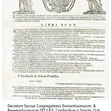
Decretum Sacrae Congregationis Eminentissimorum, &
Reverendissimorum DD.S.R.E. Cardinalium à Sanctis. D.N.