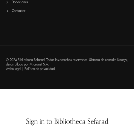
Donaciones
Contactar
© 2024 Bibliotheca Sefarad. Todos los derechos reservados. Sistema de consulta
Knosys
,
desarrollado por
Micronet S.A.
Aviso legal
|
Política de privacidad
Sign in to Bibliotheca Sefarad