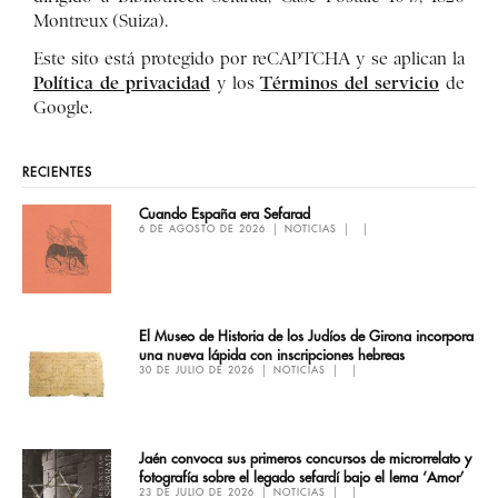
Montreux (Suiza).
Este sito está protegido por reCAPTCHA y se aplican la
Política de privacidad
Términos del servicio
y los
de
Google.
RECIENTES
Cuando España era Sefarad
6 DE AGOSTO DE 2026
NOTICIAS
El Museo de Historia de los Judíos de Girona incorpora
una nueva lápida con inscripciones hebreas
30 DE JULIO DE 2026
NOTICIAS
Jaén convoca sus primeros concursos de microrrelato y
fotografía sobre el legado sefardí bajo el lema ‘Amor’
23 DE JULIO DE 2026
NOTICIAS