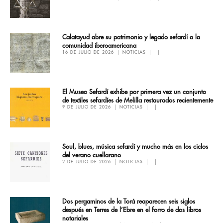
Calatayud abre su patrimonio y legado sefardí a la
comunidad iberoamericana
16 DE JULIO DE 2026
NOTICIAS
El Museo Sefardí exhibe por primera vez un conjunto
de textiles sefardíes de Melilla restaurados recientemente
9 DE JULIO DE 2026
NOTICIAS
Soul, blues, música sefardí y mucho más en los ciclos
del verano cuellarano
2 DE JULIO DE 2026
NOTICIAS
Dos pergaminos de la Torá reaparecen seis siglos
después en Terres de l’Ebre en el forro de dos libros
notariales