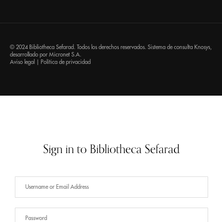
© 2024 Bibliotheca Sefarad. Todos los derechos reservados. Sistema de consulta
Knosys
,
desarrollado por
Micronet S.A.
Aviso legal
|
Política de privacidad
Sign in to Bibliotheca Sefarad