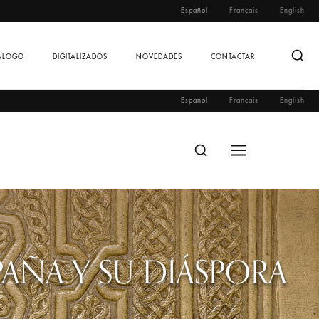
Español
Français
English
ÁLOGO
DIGITALIZADOS
NOVEDADES
CONTACTAR
Español
Français
English
PAÑA Y SU DIÁSPORA