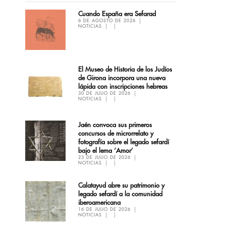
Cuando España era Sefarad
6 DE AGOSTO DE 2026
NOTICIAS
El Museo de Historia de los Judíos
de Girona incorpora una nueva
lápida con inscripciones hebreas
30 DE JULIO DE 2026
NOTICIAS
Jaén convoca sus primeros
concursos de microrrelato y
fotografía sobre el legado sefardí
bajo el lema ‘Amor’
23 DE JULIO DE 2026
NOTICIAS
Calatayud abre su patrimonio y
legado sefardí a la comunidad
iberoamericana
16 DE JULIO DE 2026
NOTICIAS