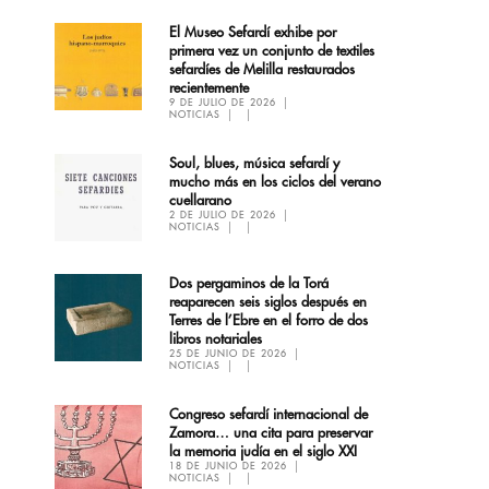
El Museo Sefardí exhibe por
primera vez un conjunto de textiles
sefardíes de Melilla restaurados
recientemente
9 DE JULIO DE 2026
NOTICIAS
Soul, blues, música sefardí y
mucho más en los ciclos del verano
cuellarano
2 DE JULIO DE 2026
NOTICIAS
Dos pergaminos de la Torá
reaparecen seis siglos después en
Terres de l’Ebre en el forro de dos
libros notariales
25 DE JUNIO DE 2026
NOTICIAS
Congreso sefardí internacional de
Zamora… una cita para preservar
la memoria judía en el siglo XXI
18 DE JUNIO DE 2026
NOTICIAS