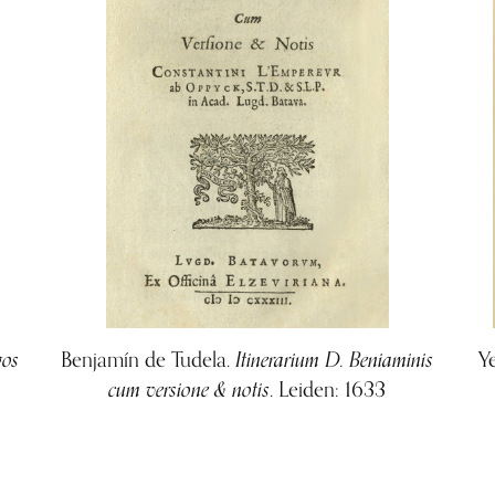
gos
Itinerarium D. Beniaminis
Benjamín de Tudela.
Y
cum versione & notis
. Leiden: 1633