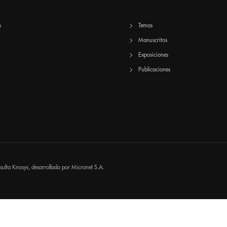
s
Temas
Manuscritos
Exposiciones
Publicaciones
nsulta
Knosys
, desarrollado por
Micronet S.A.