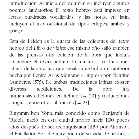
introducción. Al inicio del volumen se incluyen algunos
poemas laudatorios. El texto hebreo está impreso en
letras cuadradas vocalizadas, y las notas, en latín,
incluyen el uso ocasional de tipos etíopes, árabes y
griegos.
Esta de Leiden es la cuarta de las ediciones del texto
hebreo del
Libro de viajes
; ese mismo año salió también
de las prensas otra edición de la obra que incluía
solamente el texto hebreo. En cuanto a traducciones
latinas de la obra, hay que señalar que hubo una anterior
hecha por Benito Arias Montano e impresa por Plantino
(Amberes, 1575). De ambas traducciones latinas existen
diversas reediciones. De la obra hay
numerosas ediciones en hebreo [→ 20] y traducciones
antiguas, entre otras, al francés [→ 23].
Binyamín ben Yoná, más conocido como Benjamín de
Tudela, nació en esta ciudad navarra hacia 1130, pocos
años después de ser reconquistada (1119) por Alfonso I
el Batallador. Se sabe muy poco de su vida, de hecho, la