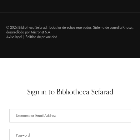
© 2024 Bibliotheca Sefarad. Todos los derechos reservados. Sistema de consulta
Knosys
,
desarrollado por
Micronet S.A.
Aviso legal
|
Política de privacidad
Sign in to Bibliotheca Sefarad