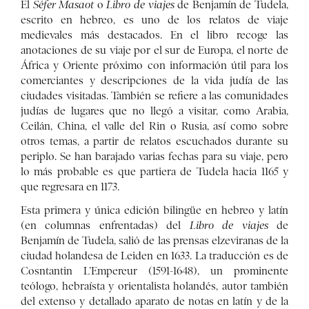
El
Séfer Masaot
o
Libro de viajes
de Benjamín de Tudela,
escrito en hebreo, es uno de los relatos de viaje
medievales más destacados. En el libro recoge las
anotaciones de su viaje por el sur de Europa, el norte de
África y Oriente próximo con información útil para los
comerciantes y descripciones de la vida judía de las
ciudades visitadas. También se refiere a las comunidades
judías de lugares que no llegó a visitar, como Arabia,
Ceilán, China, el valle del Rin o Rusia, así como sobre
otros temas, a partir de relatos escuchados durante su
periplo. Se han barajado varias fechas para su viaje, pero
lo más probable es que partiera de Tudela hacia 1165 y
que regresara en 1173.
Esta primera y única edición bilingüe en hebreo y latín
(en columnas enfrentadas) del
Libro de viajes
de
Benjamín de Tudela, salió de las prensas elzeviranas de la
ciudad holandesa de Leiden en 1633. La traducción es de
Cosntantin L’Empereur (1591-1648), un prominente
teólogo, hebraísta y orientalista holandés, autor también
del extenso y detallado aparato de notas en latín y de la