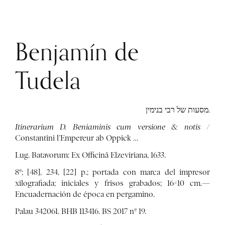
Benjamín de
Tudela
מסעות של רבי בנימין.
Itinerarium D. Beniaminis cum versione & notis
/
Constantini l’Empereur ab Oppick …
Lug. Batavorum: Ex Officinâ Elzeviriana, 1633.
8º; [48], 234, [22] p.; portada con marca del impresor
xilografiada; iniciales y frisos grabados; 16×10 cm.—
Encuadernación de época en pergamino.
Palau 342061. BHB 113416. BS 2017 nº 19.