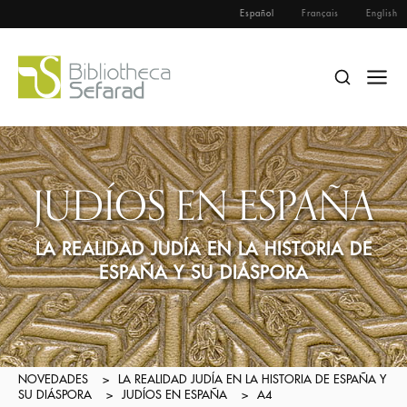
Español
Français
English
JUDÍOS EN ESPAÑA
LA REALIDAD JUDÍA EN LA HISTORIA DE
ESPAÑA Y SU DIÁSPORA
NOVEDADES
>
LA REALIDAD JUDÍA EN LA HISTORIA DE ESPAÑA Y
SU DIÁSPORA
>
JUDÍOS EN ESPAÑA
>
A4