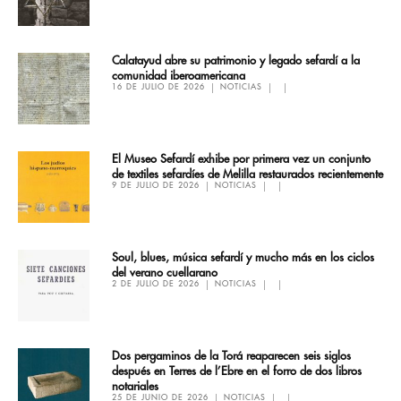
Calatayud abre su patrimonio y legado sefardí a la
comunidad iberoamericana
16 DE JULIO DE 2026
NOTICIAS
El Museo Sefardí exhibe por primera vez un conjunto
de textiles sefardíes de Melilla restaurados recientemente
9 DE JULIO DE 2026
NOTICIAS
Soul, blues, música sefardí y mucho más en los ciclos
del verano cuellarano
2 DE JULIO DE 2026
NOTICIAS
Dos pergaminos de la Torá reaparecen seis siglos
después en Terres de l’Ebre en el forro de dos libros
notariales
25 DE JUNIO DE 2026
NOTICIAS