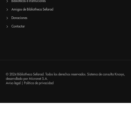
Bibliotecas e Instituciones
Amigos de Bibliotheca Sefarad
Donaciones
Contactar
© 2024 Bibliotheca Sefarad. Todos los derechos reservados. Sistema de consulta
Knosys
,
desarrollado por
Micronet S.A.
Aviso legal
|
Política de privacidad