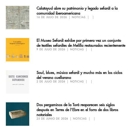
Calatayud abre su patrimonio y legado sefardí a la
comunidad iberoamericana
16 DE JULIO DE 2026
NOTICIAS
El Museo Sefardí exhibe por primera vez un conjunto
de textiles sefardíes de Melilla restaurados recientemente
9 DE JULIO DE 2026
NOTICIAS
Soul, blues, música sefardí y mucho más en los ciclos
del verano cuellarano
2 DE JULIO DE 2026
NOTICIAS
Dos pergaminos de la Torá reaparecen seis siglos
después en Terres de l’Ebre en el forro de dos libros
notariales
25 DE JUNIO DE 2026
NOTICIAS