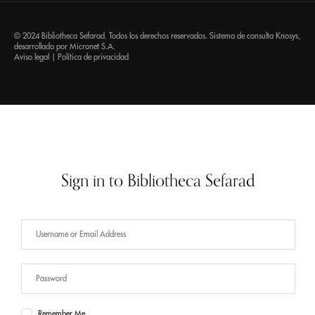
© 2024 Bibliotheca Sefarad. Todos los derechos reservados. Sistema de consulta
Knosys
,
desarrollado por
Micronet S.A.
Aviso legal
|
Política de privacidad
Sign in to Bibliotheca Sefarad
Remember Me