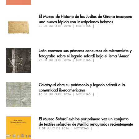
El Museo de Historia de los Judíos de Girona incorpora
una nueva lápida con inscripciones hebreas
30 DE JULIO DE 2026
NOTICIAS
Jaén convoca sus primeros concursos de microrrelato y
fotografía sobre el legado sefardí bajo el lema ‘Amor’
23 DE JULIO DE 2026
NOTICIAS
Calatayud abre su patrimonio y legado sefardí a la
comunidad iberoamericana
16 DE JULIO DE 2026
NOTICIAS
El Museo Sefardí exhibe por primera vez un conjunto
de textiles sefardíes de Melilla restaurados recientemente
9 DE JULIO DE 2026
NOTICIAS