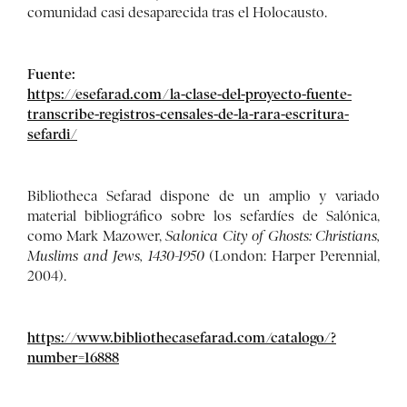
comunidad casi desaparecida tras el Holocausto.
Fuente:
https://esefarad.com/la-clase-del-proyecto-fuente-
transcribe-registros-censales-de-la-rara-escritura-
sefardi/
Bibliotheca Sefarad dispone de un amplio y variado
material bibliográfico sobre los sefardíes de Salónica,
como Mark Mazower,
Salonica City of Ghosts: Christians,
Muslims and Jews, 1430-1950
(London: Harper Perennial,
2004).
https://www.bibliothecasefarad.com/catalogo/?
number=16888