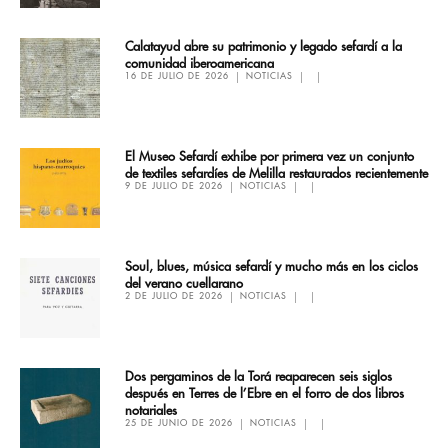
Calatayud abre su patrimonio y legado sefardí a la
comunidad iberoamericana
16 DE JULIO DE 2026
NOTICIAS
El Museo Sefardí exhibe por primera vez un conjunto
de textiles sefardíes de Melilla restaurados recientemente
9 DE JULIO DE 2026
NOTICIAS
Soul, blues, música sefardí y mucho más en los ciclos
del verano cuellarano
2 DE JULIO DE 2026
NOTICIAS
Dos pergaminos de la Torá reaparecen seis siglos
después en Terres de l’Ebre en el forro de dos libros
notariales
25 DE JUNIO DE 2026
NOTICIAS