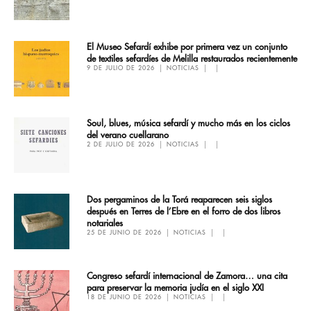
El Museo Sefardí exhibe por primera vez un conjunto
de textiles sefardíes de Melilla restaurados recientemente
9 DE JULIO DE 2026
NOTICIAS
Soul, blues, música sefardí y mucho más en los ciclos
del verano cuellarano
2 DE JULIO DE 2026
NOTICIAS
Dos pergaminos de la Torá reaparecen seis siglos
después en Terres de l’Ebre en el forro de dos libros
notariales
25 DE JUNIO DE 2026
NOTICIAS
Congreso sefardí internacional de Zamora… una cita
para preservar la memoria judía en el siglo XXI
18 DE JUNIO DE 2026
NOTICIAS