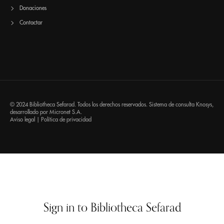
Donaciones
Contactar
© 2024 Bibliotheca Sefarad. Todos los derechos reservados. Sistema de consulta
Knosys
,
desarrollado por
Micronet S.A.
Aviso legal
|
Política de privacidad
Sign in to Bibliotheca Sefarad