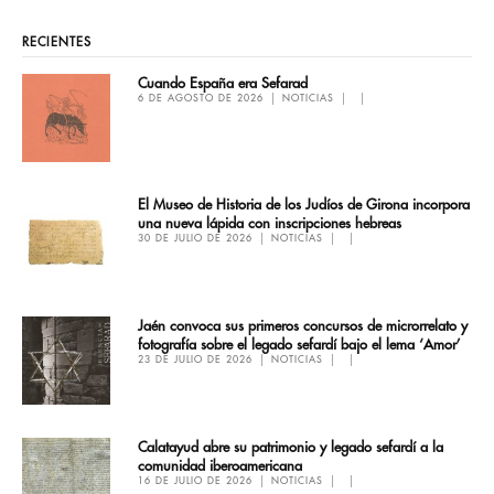
RECIENTES
Cuando España era Sefarad
6 DE AGOSTO DE 2026
NOTICIAS
El Museo de Historia de los Judíos de Girona incorpora
una nueva lápida con inscripciones hebreas
30 DE JULIO DE 2026
NOTICIAS
Jaén convoca sus primeros concursos de microrrelato y
fotografía sobre el legado sefardí bajo el lema ‘Amor’
23 DE JULIO DE 2026
NOTICIAS
Calatayud abre su patrimonio y legado sefardí a la
comunidad iberoamericana
16 DE JULIO DE 2026
NOTICIAS