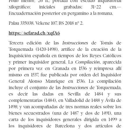
Folio menor; 26 h.; portada con escudo inquisitorial
xilográfico; iniciales grabadas; 31×22 cm.—
Encuadernación posterior en pergamino a la romana.
Palau 335038. Vekene 107. BS 2018 nº 2.
https://sefarad.ch/xqfA6
Tercera edición de las
Instrucciones
de Tomás de
Torquemada (1420-1498), artífice de la creación de la
Inquisición española en tiempos de los Reyes Católicos
y primer inquisidor general. La
Compilación
, aparecida
por primera vez en Granada en 1536 y reimpresa allí
mismo en 1537, fue publicada por orden del Inquisidor
General Alonso Manrique en 1536. La compilación
incluye el conjunto de las
Instrucciones
de Torquemada,
es decir las dadas en Sevilla de 1484 y sus
complementarias (1484), en Valladolid de 1488 y Ávila de
1498; y van acompañadas de tres normas reales sobre los
bienes secuestrados (una de 1487 y dos de 1491), una
carta de los inquisidores generales dirigida en 1499 a
los inquisidores de Barcelona y dos artículos de