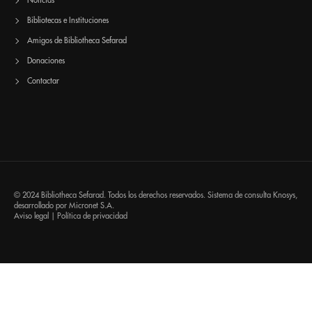
Noticias
Bibliotecas e Instituciones
Amigos de Bibliotheca Sefarad
Donaciones
Contactar
© 2024 Bibliotheca Sefarad. Todos los derechos reservados. Sistema de consulta
Knosys
,
desarrollado por
Micronet S.A.
Aviso legal
|
Política de privacidad