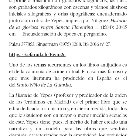
la primera foliación con grabados xilográficos; las ilust.
son grabados xilográficos con escenas y planos alusivos;
iniciales xilográficas y orlas tipográficas; encuadernado
junto a otra obra de Yepes, impresa por Yñiguez:
Historia
de la gloriosa virgen Sancta Florentina …
(1584); 20×15
cm.— Encuadernación de época en pergamino.
Palau 377853. Singerman (1975) 1288. BS 2016 nº 27.
https://sefarad.ch/Ewm2c
Uno de los temas recurrentes en los libros antijudíos es
el de la calumnia de crimen ritual. El caso más famoso y
que más literatura ha producido en España es el
del
Santo Niño de La Guardia
.
La
Historia
de Yepes (profesor y predicador de la orden
de los Jerónimos en Madrid) es el primer libro que se
edita dedicado a su historia y, en cierta medida, todos los
que le siguieron son en mayor o menor medida secuelas
de este. Yepes tiene, pues, el mérito de haber creado una
narrativa y un modelo para las obras que vendrán
después, caracterizadas por la emotividad, los prejuicios