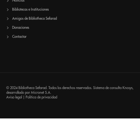
Noticias
Bibliotecas e Instituciones
Amigos de Bibliotheca Sefarad
Donaciones
Contactar
© 2024 Bibliotheca Sefarad. Todos los derechos reservados. Sistema de consulta
Knosys
,
desarrollado por
Micronet S.A.
Aviso legal
|
Política de privacidad