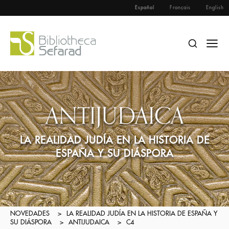
Español
Français
English
ANTIJUDAICA
LA REALIDAD JUDÍA EN LA HISTORIA DE
ESPAÑA Y SU DIÁSPORA
NOVEDADES
>
LA REALIDAD JUDÍA EN LA HISTORIA DE ESPAÑA Y
SU DIÁSPORA
>
ANTIJUDAICA
>
C4