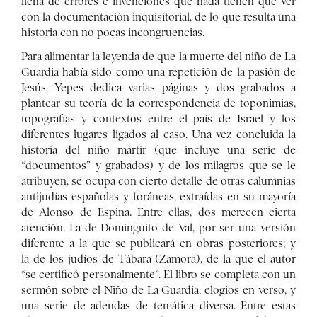
llena de errores e invenciones que nada tienen que ver
con la documentación inquisitorial, de lo que resulta una
historia con no pocas incongruencias.
Para alimentar la leyenda de que la muerte del niño de La
Guardia había sido como una repetición de la pasión de
Jesús, Yepes dedica varias páginas y dos grabados a
plantear su teoría de la correspondencia de toponimias,
topografías y contextos entre el país de Israel y los
diferentes lugares ligados al caso. Una vez concluida la
historia del niño mártir (que incluye una serie de
“documentos” y grabados) y de los milagros que se le
atribuyen, se ocupa con cierto detalle de otras calumnias
antijudías españolas y foráneas, extraídas en su mayoría
de Alonso de Espina. Entre ellas, dos merecen cierta
atención. La de Dominguito de Val, por ser una versión
diferente a la que se publicará en obras posteriores; y
la de los judíos de Tábara (Zamora), de la que el autor
“se certificó personalmente”. El libro se completa con un
sermón sobre el Niño de La Guardia, elogios en verso, y
una serie de adendas de temática diversa. Entre estas