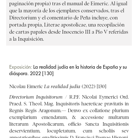
paginación propia) tras el manual de Eimeric. Al igual
que la mayoría de los ejemplares conservados, tras el
Directorium y el comentario de Peña incluye, con
portada propia, Literae apostolicae, una recopilación
de cartas papales desde Inocencio III a Pío V referidas
a la Inquisición.
Exposición:
La realidad judía en la historia de España y su
diáspora. 2022 [130]
Nicolau Eimeric
La realidad judía
(2022) [130]
Directorium Inquisitorum
/ R.P.F. Nicolai Eymerici Ord.
Praed. S. Theol. Mag. Inquisitoris haereticae pravitatis in
Regnis Regis Aragonum.— Denvo ex collatione plurium
exemplarium emendatum, & accessione multarum
literarum Apostolicarum, officio Sancta Inquisitionis
deservientium, locupletatum, cum scholiis sev
annotationibus eruditissimis D. Francisci Pegnae Hispani,