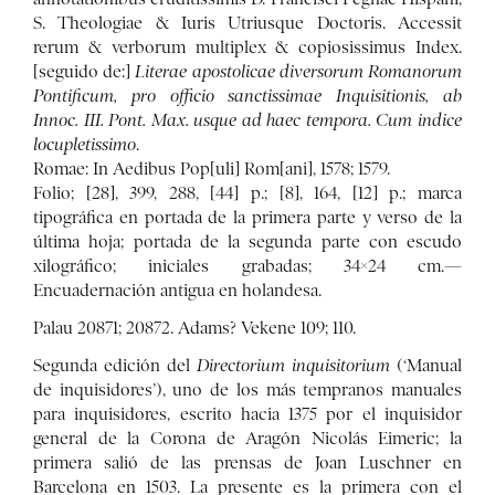
S. Theologiae & Iuris Utriusque Doctoris. Accessit
rerum & verborum multiplex & copiosissimus Index.
[seguido de:]
Literae apostolicae diversorum Romanorum
Pontificum, pro officio sanctissimae Inquisitionis, ab
Innoc. III. Pont. Max. usque ad haec tempora. Cum indice
locupletissimo
.
Romae: In Aedibus Pop[uli] Rom[ani], 1578; 1579.
Folio; [28], 399, 288, [44] p.; [8], 164, [12] p.; marca
tipográfica en portada de la primera parte y verso de la
última hoja; portada de la segunda parte con escudo
xilográfico; iniciales grabadas; 34×24 cm.—
Encuadernación antigua en holandesa.
Palau 20871; 20872. Adams? Vekene 109; 110.
Segunda edición del
Directorium inquisitorium
(‘Manual
de inquisidores’), uno de los más tempranos manuales
para inquisidores, escrito hacia 1375 por el inquisidor
general de la Corona de Aragón Nicolás Eimeric; la
primera salió de las prensas de Joan Luschner en
Barcelona en 1503. La presente es la primera con el