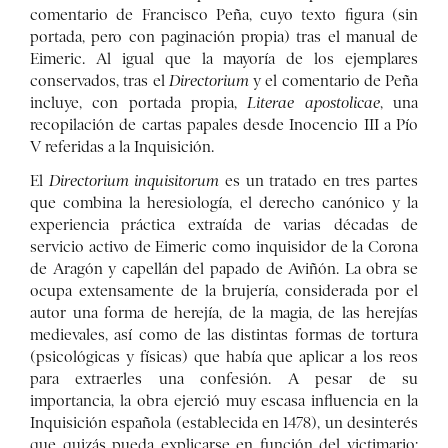
comentario de Francisco Peña, cuyo texto figura (sin
portada, pero con paginación propia) tras el manual de
Eimeric. Al igual que la mayoría de los ejemplares
conservados, tras el
Directorium
y el comentario de Peña
incluye, con portada propia,
Literae apostolicae
, una
recopilación de cartas papales desde Inocencio III a Pío
V referidas a la Inquisición.
El
Directorium inquisitorum
es un tratado en tres partes
que combina la heresiología, el derecho canónico y la
experiencia práctica extraída de varias décadas de
servicio activo de Eimeric como inquisidor de la Corona
de Aragón y capellán del papado de Aviñón. La obra se
ocupa extensamente de la brujería, considerada por el
autor una forma de herejía, de la magia, de las herejías
medievales, así como de las distintas formas de tortura
(psicológicas y físicas) que había que aplicar a los reos
para extraerles una confesión. A pesar de su
importancia, la obra ejerció muy escasa influencia en la
Inquisición española (establecida en 1478), un desinterés
que quizás pueda explicarse en función del victimario: