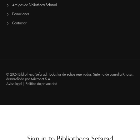
Amigos de Bibliotheca Sefarad
Donaciones
Contactar
© 2024 Bibliotheca Sefarad. Todos los derechos reservados. Sistema de consulta
Knosys
,
desarrollado por
Micronet S.A.
Aviso legal
|
Política de privacidad
Sign in to Bibliotheca Sefarad