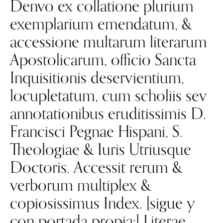
Denvo ex collatione plurium
exemplarium emendatum, &
accessione multarum literarum
Apostolicarum, officio Sancta
Inquisitionis deservientium,
locupletatum, cum scholiis sev
annotationibus eruditissimis D.
Francisci Pegnae Hispani, S.
Theologiae & Iuris Utriusque
Doctoris. Accessit rerum &
verborum multiplex &
copiosissimus Index. [sigue y
con portada propia:] Literae