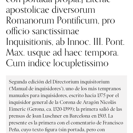
apostolicae diversorum
Romanorum Pontificum, pro
officio sanctissimae
Inquisitionis, ab Innoc. III. Pont.
Max. usque ad haec tempora.
Cum indice locupletissimo
Segunda edición del Directorium inquisitorium
(‘Manual de inquisidores’), uno de los más tempranos
manuales para inquisidores, escrito hacia 1375 por el
inquisidor general de la Corona de Aragón Nicolás
Eimeric (Gerona, ca. 1320-1399); la primera salió de las
prensas de Joan Luschner en Barcelona en 1503. La
presente es la primera con el comentario de Francisco
Peña, cuyo texto figura (sin portada, pero con