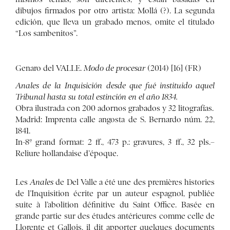
dibujos firmados por otro artista: Mollá (?). La segunda
edición, que lleva un grabado menos, omite el titulado
“Los sambenitos”.
Genaro del VALLE.
Modo de procesar
(2014) [16] (FR)
Anales de la Inquisición desde que fué instituido aquel
Tribunal hasta su total estinción en el año 1834.
Obra ilustrada con 200 adornos grabados y 32 litografías.
Madrid: Imprenta calle angosta de S. Bernardo núm. 22,
1841.
In-8º grand format: 2 ff., 473 p.: gravures, 3 ff., 32 pls.–
Reliure hollandaise d’époque.
Les
Anales
de Del Valle a été une des premières histories
de l’Inquisition écrite par un auteur espagnol, publiée
suite à l’abolition définitive du Saint Office. Basée en
grande partie sur des études antérieures comme celle de
Llorente et Gallois, il dit apporter quelques documents