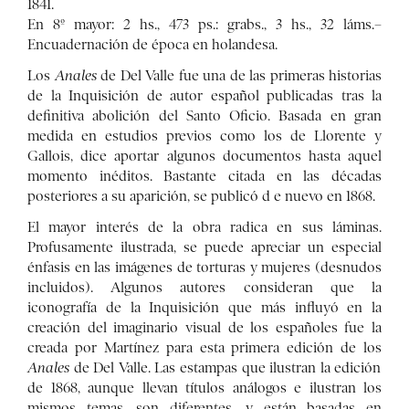
1841.
En 8º mayor: 2 hs., 473 ps.: grabs., 3 hs., 32 láms.–
Encuadernación de época en holandesa.
Los
Anales
de Del Valle fue una de las primeras historias
de la Inquisición de autor español publicadas tras la
definitiva abolición del Santo Oficio. Basada en gran
medida en estudios previos como los de Llorente y
Gallois, dice aportar algunos documentos hasta aquel
momento inéditos. Bastante citada en las décadas
posteriores a su aparición, se publicó d e nuevo en 1868.
El mayor interés de la obra radica en sus láminas.
Profusamente ilustrada, se puede apreciar un especial
énfasis en las imágenes de torturas y mujeres (desnudos
incluidos). Algunos autores consideran que la
iconografía de la Inquisición que más influyó en la
creación del imaginario visual de los españoles fue la
creada por Martínez para esta primera edición de los
Anales
de Del Valle. Las estampas que ilustran la edición
de 1868, aunque llevan títulos análogos e ilustran los
mismos temas, son diferentes, y están basadas en