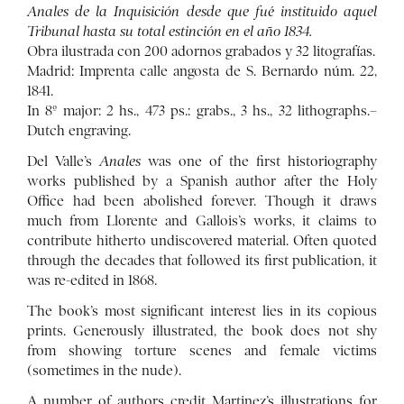
Anales de la Inquisición desde que fué instituido aquel
Tribunal hasta su total estinción en el año 1834.
Obra ilustrada con 200 adornos grabados y 32 litografías.
Madrid: Imprenta calle angosta de S. Bernardo núm. 22,
1841.
In 8º major: 2 hs., 473 ps.: grabs., 3 hs., 32 lithographs.–
Dutch engraving.
Del Valle’s
Anales
was one of the first historiography
works published by a Spanish author after the Holy
Office had been abolished forever. Though it draws
much from Llorente and Gallois’s works, it claims to
contribute hitherto undiscovered material. Often quoted
through the decades that followed its first publication, it
was re-edited in 1868.
The book’s most significant interest lies in its copious
prints. Generously illustrated, the book does not shy
from showing torture scenes and female victims
(sometimes in the nude).
A number of authors credit Martinez’s illustrations for