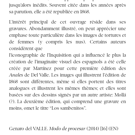
jusqu’alors inédits. Souvent citée dans les années après
sa parution, elle a été republiée en 1868.
L’intérêt principal de cet ouvrage réside dans ses
gravures. Abondamment illustré, on peut apprécier une
emphase toute particulière dans les images de tortures et
de femmes (y compris les nus). Certains auteurs
considèrent que
l’iconographie de l’Inquisition qui a influencé le plus la
création de l’imaginaire visuel des espagnols a été celle
créée par Martínez pour cette première édition des
Anales
de Del Valle. Les images qui illustrent l’édition de
1868 sont différentes, même si elles portent des titres
analogues et illustrent les mêmes thèmes; et elles sont
basées sur des dessins signés par un autre artiste: Mollá
(?). La deuxième édition, qui comprend une gravure en
moins, omet le titre “Los sambenitos”.
Genaro del VALLE.
Modo de procesar
(2014) [16] (EN)