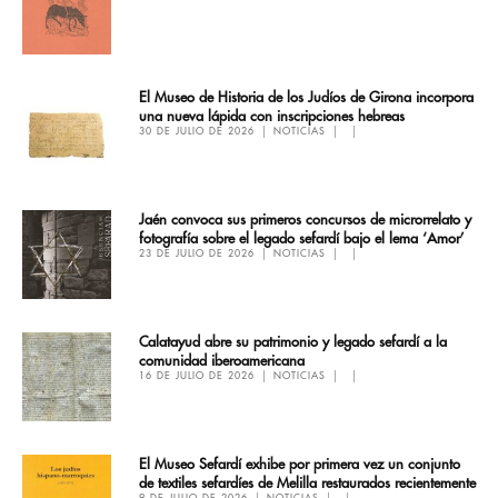
El Museo de Historia de los Judíos de Girona incorpora
una nueva lápida con inscripciones hebreas
30 DE JULIO DE 2026
NOTICIAS
Jaén convoca sus primeros concursos de microrrelato y
fotografía sobre el legado sefardí bajo el lema ‘Amor’
23 DE JULIO DE 2026
NOTICIAS
Calatayud abre su patrimonio y legado sefardí a la
comunidad iberoamericana
16 DE JULIO DE 2026
NOTICIAS
El Museo Sefardí exhibe por primera vez un conjunto
de textiles sefardíes de Melilla restaurados recientemente