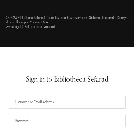
© 2024 Bibliotheca Sefarad. Todos los derechos reservados. Sistema de consulta
Knosys
,
desarrollado por
Micronet S.A.
Aviso legal
|
Política de privacidad
Sign in to Bibliotheca Sefarad