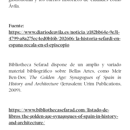
Ávila.
Fuente:
https://www.diariodeavila.es/noticia/z182bb64e-9e31-
4799-a8a275ec4ed0b16b/202606/la-historia-sefardi-en-
espana-recala-en-el-episcopio
Bibliotheca Sefarad dispone de un amplio y variado
material bibliográfico sobre Bellas Artes, como Meir
Ben-Dov,
The Golden Age: Synagogues of Spain in
History and Architecture
(Jerusalem: Urim Publications,
2009).
https://www.bibliothecasefarad.com/listado-de-
libros/the-golden-age-synagogues-of-spain-in-history-
and-architecture/