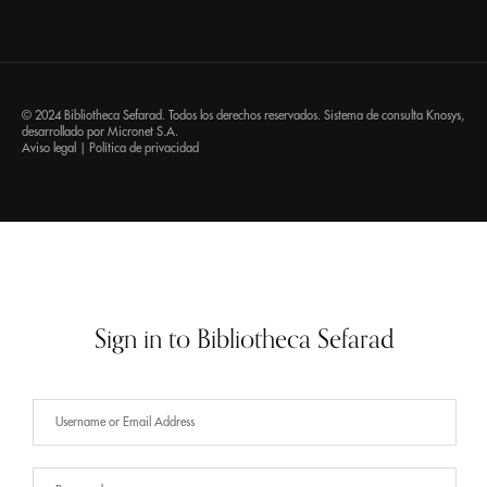
© 2024 Bibliotheca Sefarad. Todos los derechos reservados. Sistema de consulta
Knosys
,
desarrollado por
Micronet S.A.
Aviso legal
|
Política de privacidad
Sign in to Bibliotheca Sefarad