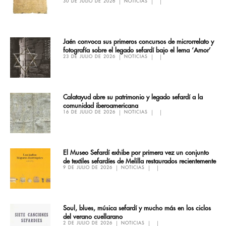
30 DE JULIO DE 2026
NOTICIAS
Jaén convoca sus primeros concursos de microrrelato y
fotografía sobre el legado sefardí bajo el lema ‘Amor’
23 DE JULIO DE 2026
NOTICIAS
Calatayud abre su patrimonio y legado sefardí a la
comunidad iberoamericana
16 DE JULIO DE 2026
NOTICIAS
El Museo Sefardí exhibe por primera vez un conjunto
de textiles sefardíes de Melilla restaurados recientemente
9 DE JULIO DE 2026
NOTICIAS
Soul, blues, música sefardí y mucho más en los ciclos
del verano cuellarano
2 DE JULIO DE 2026
NOTICIAS