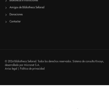
Bibliotecas e Instituciones
Amigos de Bibliotheca Sefarad
Donaciones
Contactar
© 2024 Bibliotheca Sefarad. Todos los derechos reservados. Sistema de consulta
Knosys
,
desarrollado por
Micronet S.A.
Aviso legal
|
Política de privacidad