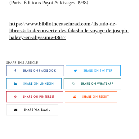
(Paris: Éditions Payot & Rivages, 1998).
https://www.bibliothecasefarad.com/listado-de-
libros/a-la-decouverte-des-falasha-le-voyage-de-joseph-
halevy-en-abyssinie-1867/
SHARE THIS ARTICLE
SHARE ON FACEBOOK
SHARE ON TWITTER
SHARE ON LINKEDIN
SHARE ON WHATSAPP
SHARE ON PINTEREST
SHARE ON REDDIT
SHARE VIA EMAIL