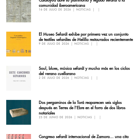
Calatayud abre su patrimonio y legado sefardí a la
comunidad iberoamericana
16 DE JULIO DE 2026
NOTICIAS
El Museo Sefardí exhibe por primera vez un conjunto
de textiles sefardíes de Melilla restaurados recientemente
9 DE JULIO DE 2026
NOTICIAS
Soul, blues, música sefardí y mucho más en los ciclos
del verano cuellarano
2 DE JULIO DE 2026
NOTICIAS
Dos pergaminos de la Torá reaparecen seis siglos
después en Terres de l’Ebre en el forro de dos libros
notariales
25 DE JUNIO DE 2026
NOTICIAS
Congreso sefardí internacional de Zamora… una cita