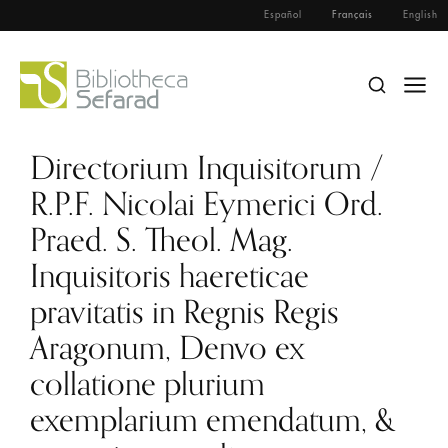
Español
Français
English
Directorium Inquisitorum /
R.P.F. Nicolai Eymerici Ord.
Praed. S. Theol. Mag.
Inquisitoris haereticae
pravitatis in Regnis Regis
Aragonum, Denvo ex
collatione plurium
exemplarium emendatum, &