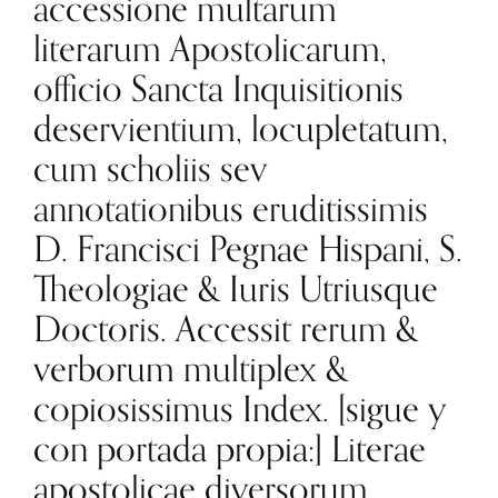
accessione multarum
literarum Apostolicarum,
officio Sancta Inquisitionis
deservientium, locupletatum,
cum scholiis sev
annotationibus eruditissimis
D. Francisci Pegnae Hispani, S.
Theologiae & Iuris Utriusque
Doctoris. Accessit rerum &
verborum multiplex &
copiosissimus Index. [sigue y
con portada propia:] Literae
apostolicae diversorum