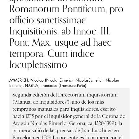
Romanorum Pontificum, pro
officio sanctissimae
Inquisitionis, ab Innoc. III.
Pont. Max. usque ad haec
tempora. Cum indice
locupletissimo
AYMERICH, Nicolau (Nicolai Eimerici –NicolásEymeric – Nicolau
Eimeric). PEGNA, Francesco (Francisco Peña)
Segunda edición del Directorium inquisitorium
(‘Manual de inquisidores’), uno de los más
tempranos manuales para inquisidores, escrito
hacia 1375 por el inquisidor general de la Corona de
Aragón Nicolás Eimeric (Gerona, ca. 1320-1399); la
primera salió de las prensas de Joan Luschner en
Barcelona en 1503. La presente es la primera con el