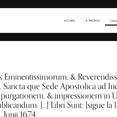
ACCUEIL
À PROPOS
CAT
s Eminentissimorum, & Reverendis
X. Sancta que Sede Apostolica ad 
purgationem, & impressionem in Un
licandum. […] Libri Sunt: [sigue la l
. Junii 1674