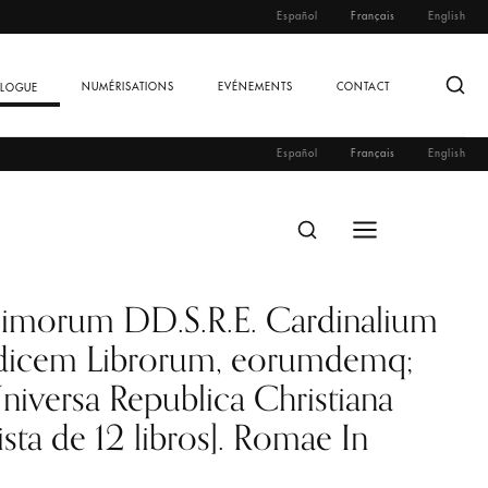
Español
Français
English
NUMÉRISATIONS
EVÉNEMENTS
CONTACT
ALOGUE
Español
Français
English
simorum DD.S.R.E. Cardinalium
Indicem Librorum, eorumdemq;
iversa Republica Christiana
ista de 12 libros]. Romae In