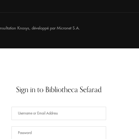
onsultation
Knosys
, développé par
Micronet S.A.
Sign in to Bibliotheca Sefarad
Have an Account?