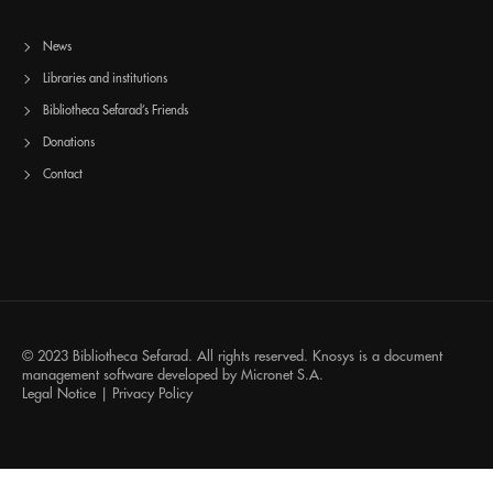
News
Libraries and institutions
Bibliotheca Sefarad’s Friends
Donations
Contact
© 2023 Bibliotheca Sefarad. All rights reserved.
Knosys
is a document
management software developed by
Micronet S.A.
Legal Notice
|
Privacy Policy