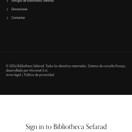
Amigos de Bibliotheca Sefarad
Donaciones
Contactar
© 2024 Bibliotheca Sefarad. Todos los derechos reservados. Sistema de consulta
Knosys
,
desarrollado por
Micronet S.A.
Aviso legal
|
Política de privacidad
Sign in to Bibliotheca Sefarad