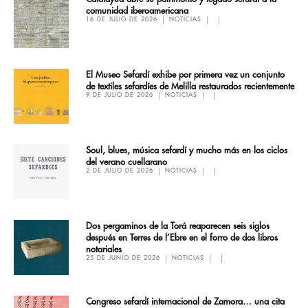
comunidad iberoamericana
16 DE JULIO DE 2026
NOTICIAS
El Museo Sefardí exhibe por primera vez un conjunto
de textiles sefardíes de Melilla restaurados recientemente
9 DE JULIO DE 2026
NOTICIAS
Soul, blues, música sefardí y mucho más en los ciclos
del verano cuellarano
2 DE JULIO DE 2026
NOTICIAS
Dos pergaminos de la Torá reaparecen seis siglos
después en Terres de l’Ebre en el forro de dos libros
notariales
25 DE JUNIO DE 2026
NOTICIAS
Congreso sefardí internacional de Zamora… una cita