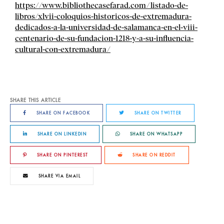
https://www.bibliothecasefarad.com/listado-de-
libros/xlvii-coloquios-historicos-de-extremadura-
dedicados-a-la-universidad-de-salamanca-en-el-viii-
centenario-de-su-fundacion-1218-y-a-su-influencia-
cultural-con-extremadura/
SHARE THIS ARTICLE
SHARE ON FACEBOOK
SHARE ON TWITTER
SHARE ON LINKEDIN
SHARE ON WHATSAPP
SHARE ON PINTEREST
SHARE ON REDDIT
SHARE VIA EMAIL