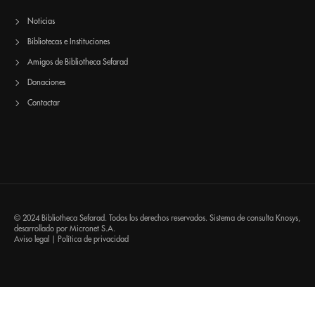
Noticias
Bibliotecas e Instituciones
Amigos de Bibliotheca Sefarad
Donaciones
Contactar
© 2024 Bibliotheca Sefarad. Todos los derechos reservados. Sistema de consulta
Knosys
,
desarrollado por
Micronet S.A.
Aviso legal
|
Política de privacidad