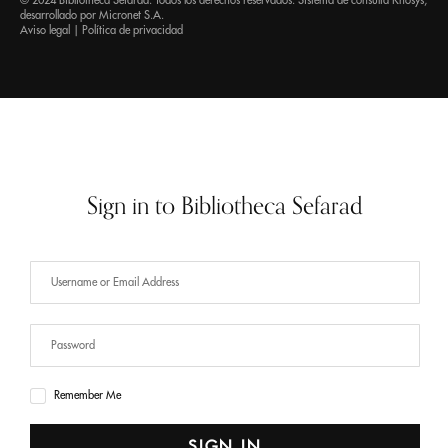
© 2024 Bibliotheca Sefarad. Todos los derechos reservados. Sistema de consulta
Knosys
,
desarrollado por
Micronet S.A.
Aviso legal
|
Política de privacidad
Sign in to Bibliotheca Sefarad
Remember Me
SIGN IN