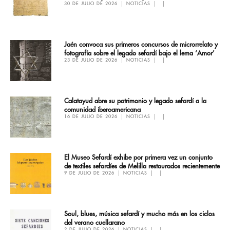
30 DE JULIO DE 2026
NOTICIAS
Jaén convoca sus primeros concursos de microrrelato y
fotografía sobre el legado sefardí bajo el lema ‘Amor’
23 DE JULIO DE 2026
NOTICIAS
Calatayud abre su patrimonio y legado sefardí a la
comunidad iberoamericana
16 DE JULIO DE 2026
NOTICIAS
El Museo Sefardí exhibe por primera vez un conjunto
de textiles sefardíes de Melilla restaurados recientemente
9 DE JULIO DE 2026
NOTICIAS
Soul, blues, música sefardí y mucho más en los ciclos
del verano cuellarano
2 DE JULIO DE 2026
NOTICIAS