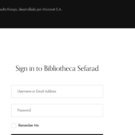
nsulta
Knosys
, desarrollado por
Micronet S.A.
Sign in to Bibliotheca Sefarad
Have an Account?
SIGN IN
Remember Me