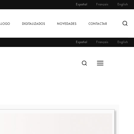
Español
Français
English
ÁLOGO
DIGITALIZADOS
NOVEDADES
CONTACTAR
Español
Français
English