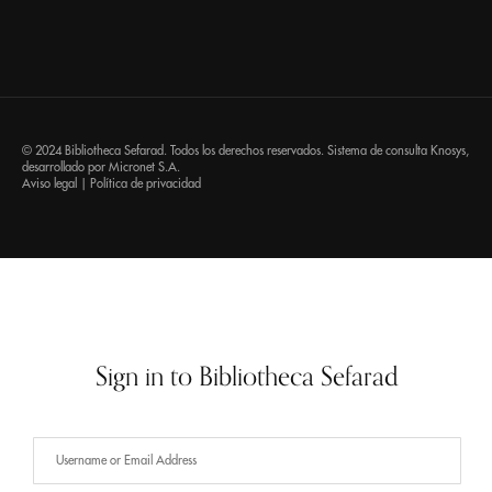
© 2024 Bibliotheca Sefarad. Todos los derechos reservados. Sistema de consulta
Knosys
,
desarrollado por
Micronet S.A.
Aviso legal
|
Política de privacidad
Sign in to Bibliotheca Sefarad