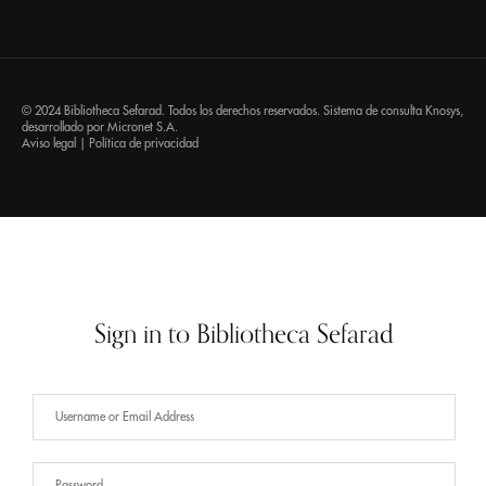
© 2024 Bibliotheca Sefarad. Todos los derechos reservados. Sistema de consulta
Knosys
,
desarrollado por
Micronet S.A.
Aviso legal
|
Política de privacidad
Sign in to Bibliotheca Sefarad