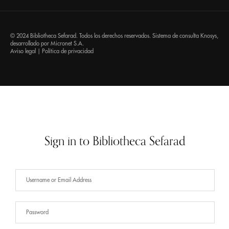
© 2024 Bibliotheca Sefarad. Todos los derechos reservados. Sistema de consulta
Knosys
,
desarrollado por
Micronet S.A.
Aviso legal
|
Política de privacidad
Sign in to Bibliotheca Sefarad