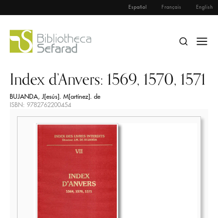
Español
Français
English
Index d’Anvers: 1569, 1570, 1571
BUJANDA, J[esús]. M[artínez]. de
ISBN: 9782762200454