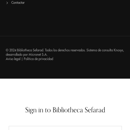
Contactar
© 2024 Bibliotheca Sefarad. Todos los derechos reservados. Sistema de consulta
Knosys
,
desarrollado por
Micronet S.A.
Aviso legal
|
Política de privacidad
Sign in to Bibliotheca Sefarad