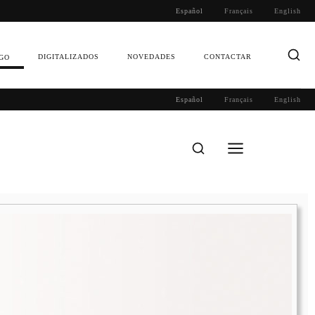
Español
Français
English
DIGITALIZADOS
NOVEDADES
CONTACTAR
GO
Español
Français
English