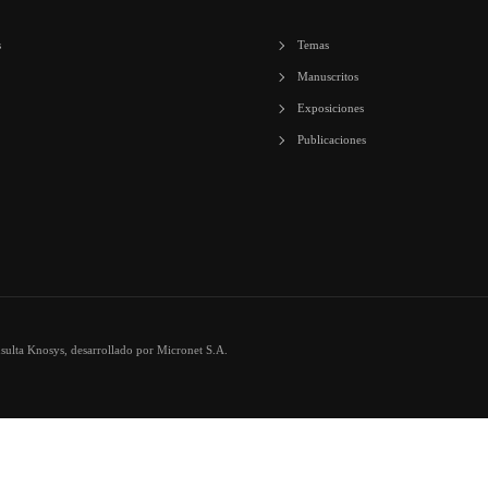
s
Temas
Manuscritos
Exposiciones
Publicaciones
nsulta
Knosys
, desarrollado por
Micronet S.A.