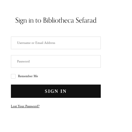
Sign in to Bibliotheca Sefarad
Have an Account?
SIGN IN
Remember Me
SIGN IN
Lost Your Password?