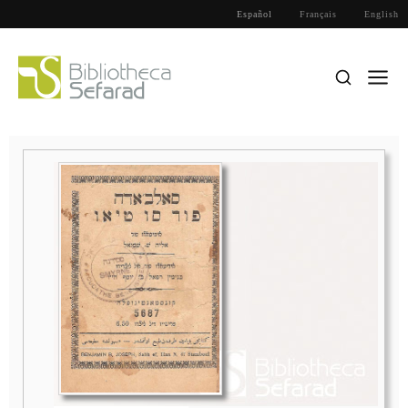
Español
Français
English