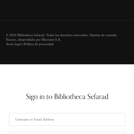
© 2024 Bibliotheca Sefarad. Todos los derechos reservados. Sistema de consulta
Knosys
, desarrollado por
Micronet S.A.
Aviso legal
|
Política de privacidad
Sign in to Bibliotheca Sefarad