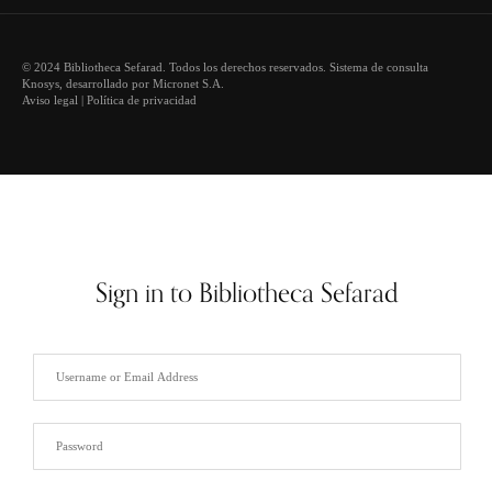
© 2024 Bibliotheca Sefarad. Todos los derechos reservados. Sistema de consulta
Knosys
, desarrollado por
Micronet S.A.
Aviso legal
|
Política de privacidad
Sign in to Bibliotheca Sefarad