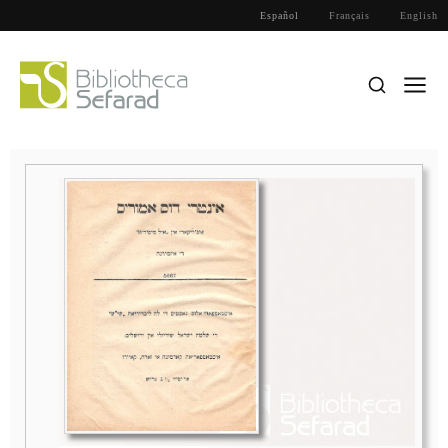
Español
Français
English