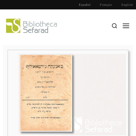
Español
Français
English