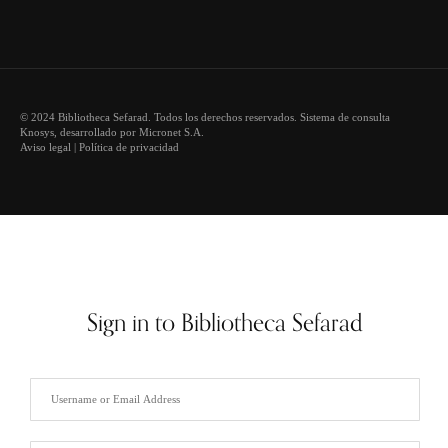
© 2024 Bibliotheca Sefarad. Todos los derechos reservados. Sistema de consulta
Knosys
, desarrollado por
Micronet S.A.
Aviso legal
|
Política de privacidad
Sign in to Bibliotheca Sefarad