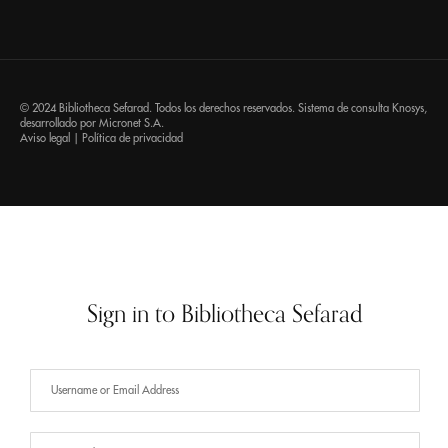
© 2024 Bibliotheca Sefarad. Todos los derechos reservados. Sistema de consulta
Knosys
,
desarrollado por
Micronet S.A.
Aviso legal
|
Política de privacidad
Sign in to Bibliotheca Sefarad